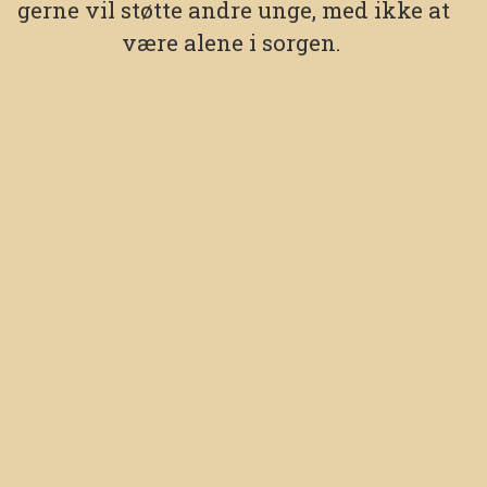
gerne vil støtte andre unge, med ikke at
være alene i sorgen.
Hvorfor er du frivillig hos Aldrig
Alene?
Fortæl lidt om dig selv
Aldrig Alene
Kalvebod Brygge 39-41
1560 København V
+45 26292390
Tag fat i os