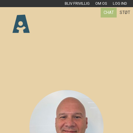
BLIV FRIVILLIG
OM OS
LOG IND
CHAT
STØT