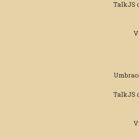
TalkJS
d
V
Umbrac
TalkJS
d
V