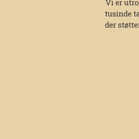
Vi er utro
tusinde t
der støtt